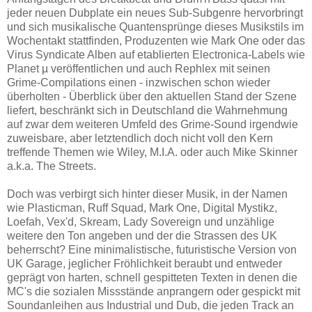
jeder neuen Dubplate ein neues Sub-Subgenre hervorbringt
und sich musikalische Quantensprünge dieses Musikstils im
Wochentakt stattfinden, Produzenten wie Mark One oder das
Virus Syndicate Alben auf etablierten Electronica-Labels wie
Planet µ veröffentlichen und auch Rephlex mit seinen
Grime-Compilations einen - inzwischen schon wieder
überholten - Überblick über den aktuellen Stand der Szene
liefert, beschränkt sich in Deutschland die Wahrnehmung
auf zwar dem weiteren Umfeld des Grime-Sound irgendwie
zuweisbare, aber letztendlich doch nicht voll den Kern
treffende Themen wie Wiley, M.I.A. oder auch Mike Skinner
a.k.a. The Streets.
Doch was verbirgt sich hinter dieser Musik, in der Namen
wie Plasticman, Ruff Squad, Mark One, Digital Mystikz,
Loefah, Vex'd, Skream, Lady Sovereign und unzählige
weitere den Ton angeben und der die Strassen des UK
beherrscht? Eine minimalistische, futuristische Version von
UK Garage, jeglicher Fröhlichkeit beraubt und entweder
geprägt von harten, schnell gespitteten Texten in denen die
MC's die sozialen Missstände anprangern oder gespickt mit
Soundanleihen aus Industrial und Dub, die jeden Track an