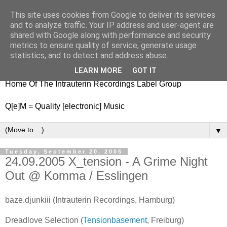
This site uses cookies from Google to deliver its services
nitestylez.de
and to analyze traffic. Your IP address and user-agent are
shared with Google along with performance and security
metrics to ensure quality of service, generate usage
statistics, and to detect and address abuse.
baze.djunkiii on music and general life
LEARN MORE
GOT IT
Home Of The Intrauterin Recordings Label Group
Q[e]M = Quality [electronic] Music
▼
Tuesday, September 20, 2005
24.09.2005 X_tension - A Grime Night
Out @ Komma / Esslingen
baze.djunkiii (Intrauterin Recordings, Hamburg)
Dreadlove Selection (
Tensionbasement
, Freiburg)