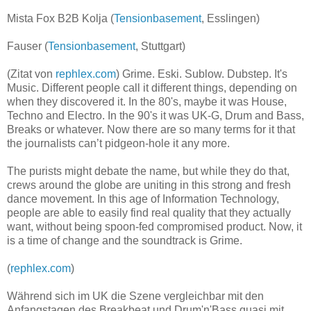
Mista Fox B2B Kolja (
Tensionbasement
, Esslingen)
Fauser (
Tensionbasement
, Stuttgart)
(Zitat von
rephlex.com
) Grime. Eski. Sublow. Dubstep. It's
Music. Different people call it different things, depending on
when they discovered it. In the 80's, maybe it was House,
Techno and Electro. In the 90's it was UK-G, Drum and Bass,
Breaks or whatever. Now there are so many terms for it that
the journalists can’t pidgeon-hole it any more.
The purists might debate the name, but while they do that,
crews around the globe are uniting in this strong and fresh
dance movement. In this age of Information Technology,
people are able to easily find real quality that they actually
want, without being spoon-fed compromised product. Now, it
is a time of change and the soundtrack is Grime.
(
rephlex.com
)
Während sich im UK die Szene vergleichbar mit den
Anfangstagen des Breakbeat und Drum'n'Bass quasi mit