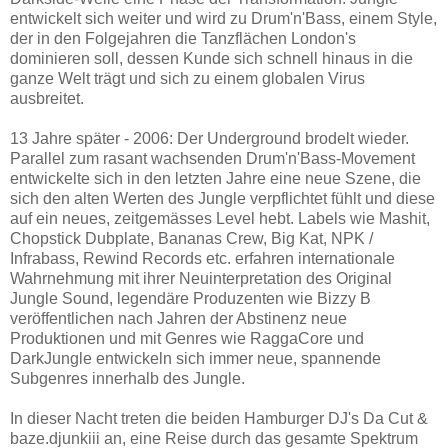
entwickelt sich weiter und wird zu Drum'n'Bass, einem Style,
der in den Folgejahren die Tanzflächen London's
dominieren soll, dessen Kunde sich schnell hinaus in die
ganze Welt trägt und sich zu einem globalen Virus
ausbreitet.
13 Jahre später - 2006: Der Underground brodelt wieder.
Parallel zum rasant wachsenden Drum'n'Bass-Movement
entwickelte sich in den letzten Jahre eine neue Szene, die
sich den alten Werten des Jungle verpflichtet fühlt und diese
auf ein neues, zeitgemässes Level hebt. Labels wie Mashit,
Chopstick Dubplate, Bananas Crew, Big Kat, NPK /
Infrabass, Rewind Records etc. erfahren internationale
Wahrnehmung mit ihrer Neuinterpretation des Original
Jungle Sound, legendäre Produzenten wie Bizzy B
veröffentlichen nach Jahren der Abstinenz neue
Produktionen und mit Genres wie RaggaCore und
DarkJungle entwickeln sich immer neue, spannende
Subgenres innerhalb des Jungle.
In dieser Nacht treten die beiden Hamburger DJ's Da Cut &
baze.djunkiii an, eine Reise durch das gesamte Spektrum