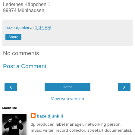
Ledernes Käppchen 1
99974 Mühlhausen
baze.djunkiii
at
1:07 PM
Share
No comments:
Post a Comment
‹
›
Home
View web version
About Me
baze.djunkiii
dj. producer. label manager. networking person.
music writer. record collector. streetart documentalist.