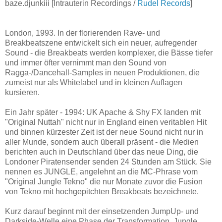
baze.djunkiii [Intrauterin Recordings /
Rudel Records
]
London, 1993. In der florierenden Rave- und
Breakbeatszene entwickelt sich ein neuer, aufregender
Sound - die Breakbeats werden komplexer, die Bässe tiefer
und immer öfter vernimmt man den Sound von
Ragga-/Dancehall-Samples in neuen Produktionen, die
zumeist nur als Whitelabel und in kleinen Auflagen
kursieren.
Ein Jahr später - 1994: UK Apache & Shy FX landen mit
"Original Nuttah" nicht nur in England einen veritablen Hit
und binnen kürzester Zeit ist der neue Sound nicht nur in
aller Munde, sondern auch überall präsent - die Medien
berichten auch in Deutschland über das neue Ding, die
Londoner Piratensender senden 24 Stunden am Stück. Sie
nennen es JUNGLE, angelehnt an die MC-Phrase vom
"Original Jungle Tekno" die nur Monate zuvor die Fusion
von Tekno mit hochgepitchten Breakbeats bezeichnete.
Kurz darauf beginnt mit der einsetzenden JumpUp- und
Darkside-Welle eine Phase der Transformation. Jungle