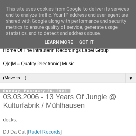
This site uses cookies from Google to deliver its services
nitestylez.de
and to analyze traffic. Your IP address and user-agent are
shared with Google along with performance and security
metrics to ensure quality of service, generate usage
statistics, and to detect and address abuse.
baze.djunkiii on music and general life
LEARN MORE
GOT IT
Home Of The Intrauterin Recordings Label Group
Q[e]M = Quality [electronic] Music
▼
Sunday, February 26, 2006
03.03.2006 - 13 Years Of Jungle @
Kulturfabrik / Mühlhausen
decks:
DJ Da Cut [
Rudel Records
]